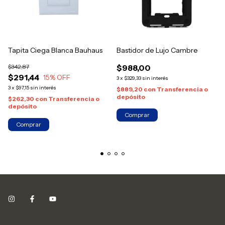
Tapita Ciega Blanca Bauhaus
Bastidor de Lujo Cambre
$342,87
$988,00
$291,44
15
% OFF
3
x
$329,33
sin interés
3
x
$97,15
sin interés
$889,20
con
Transferencia o
depósito
$262,30
con
Transferencia o
depósito