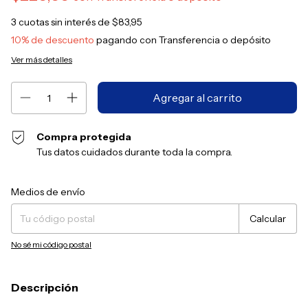
3
cuotas sin interés de
$83,95
10% de descuento
pagando con Transferencia o depósito
Ver más detalles
Compra protegida
Tus datos cuidados durante toda la compra.
Entregas para el CP:
Cambiar CP
Medios de envío
Calcular
No sé mi código postal
Descripción