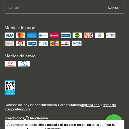
Medios de pago
Medios de envío
Defensa de las y los consumidores. Para reclamos
ingresá acá.
/
Botón de
arrepentimiento
Al navegar por este sitio
aceptás el uso de cookies
para agilizar tu
Copyright Abastecedora Patagónica - 2026. Todos los derechos reservados.