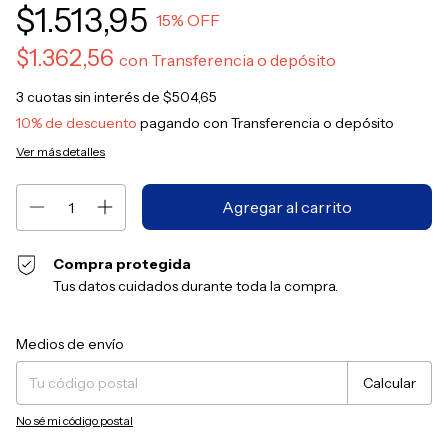
$1.513,95
15
% OFF
$1.362,56
con
Transferencia o depósito
3
cuotas sin interés de
$504,65
10% de descuento
pagando con Transferencia o depósito
Ver más detalles
Compra protegida
Tus datos cuidados durante toda la compra.
Entregas para el CP:
Cambiar CP
Medios de envío
Calcular
No sé mi código postal