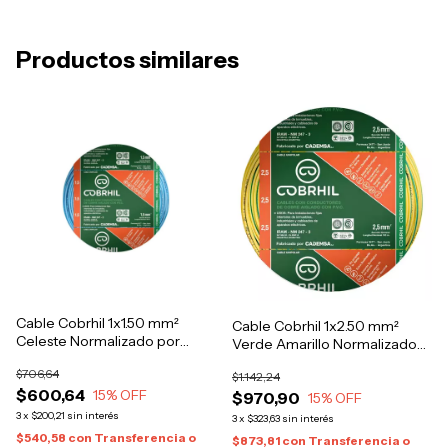
Productos similares
Cable Cobrhil 1x1.50 mm²
Cable Cobrhil 1x2.50 mm²
Celeste Normalizado por
Verde Amarillo Normalizado
metro
por metro
$706,64
$1.142,24
$600,64
15
% OFF
$970,90
15
% OFF
3
x
$200,21
sin interés
3
x
$323,63
sin interés
$540,58
con
Transferencia o
$873,81
con
Transferencia o