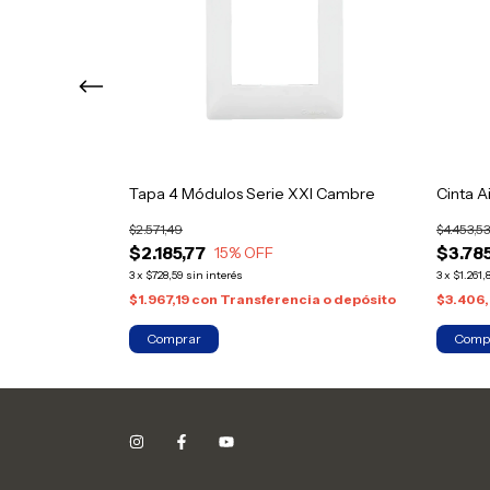
e XXII Cambre
Tapa 4 Módulos Serie XXI Cambre
Cinta 
$2.571,49
$4.453,53
$2.185,77
$3.78
15
% OFF
3
x
$728,59
sin interés
3
x
$1.261,
ia o depósito
$1.967,19
con
Transferencia o depósito
$3.406