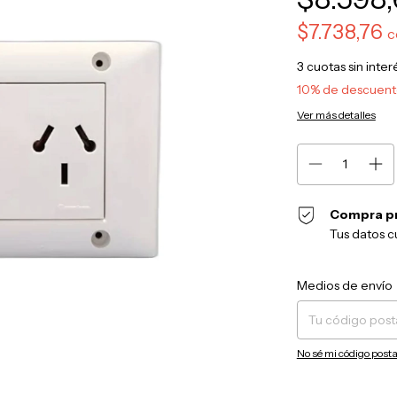
$7.738,76
c
3
cuotas sin inte
10% de descuen
Ver más detalles
Compra p
Tus datos c
Entregas para el CP:
Medios de envío
No sé mi código posta