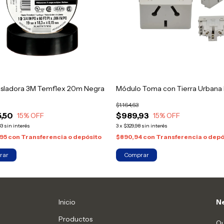
Aisladora 3M Temflex 20m Negra
Módulo Toma con Tierra Urbana 
$1.164,63
5,50
$989,93
15
% OFF
15
% OFF
83
sin interés
3
x
$329,98
sin interés
,95
con
Transferencia o depósito
$890,94
con
Transferencia o depó
Inicio
Ne
Productos
Qu