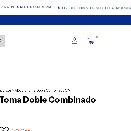
GRATIS EN PUERTO MADRYN
🔌 LÍDERES EN MATERIALES ELÉCTRICOS HAC
0
éctricos
>
Módulo Toma Doble Combinado CA
 Toma Doble Combinado
62
15
% OFF