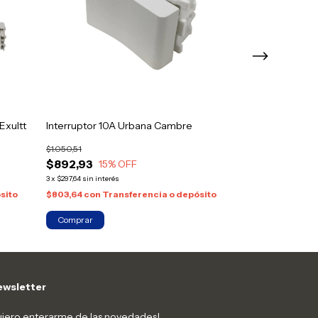
Exultt
Interruptor 10A Urbana Cambre
Bastidor de Lu
$1.050,51
$988,00
$892,93
15
% OFF
3
x
$329,33
sin interé
3
x
$297,64
sin interés
$889,20
con
Tra
sito
$803,64
con
Transferencia o depósito
wsletter
iero enterarme de las novedades!