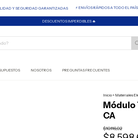
⚡ ENVÍOS RÁPIDOS A TODO EL PAÍS. 
DAD Y SEGURIDAD GARANTIZADAS
DESCUENTOS IMPERDIBLES 🔥
SUPUESTOS
NOSOTROS
PREGUNTAS FRECUENTES
Inicio
>
Materiales El
Módulo
CA
$10.116,02
$8.598,