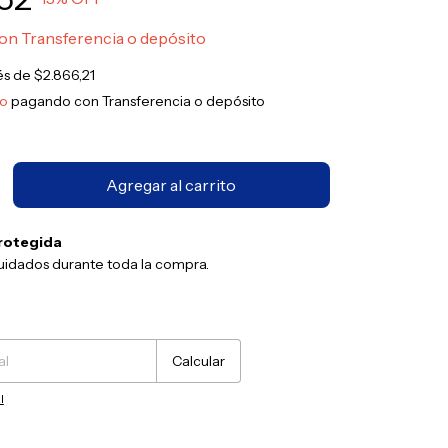
on
Transferencia o depósito
rés de
$2.866,21
to
pagando con Transferencia o depósito
rotegida
uidados durante toda la compra.
Cambiar CP
Calcular
l