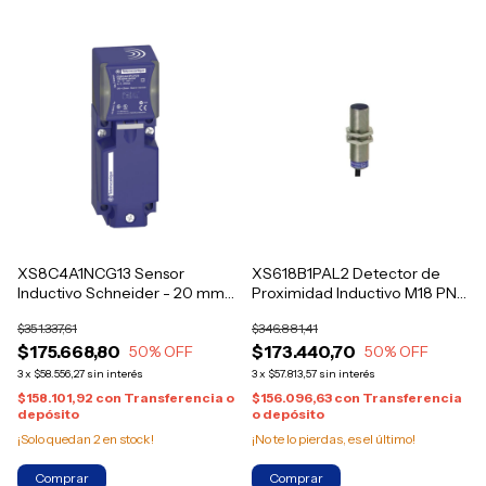
XS8C4A1NCG13 Sensor
XS618B1PAL2 Detector de
Inductivo Schneider - 20 mm,
Proximidad Inductivo M18 PNP
NPN NO+NC, 12-48 V DC, IP67
NA Schneider Electric
$351.337,61
$346.881,41
$175.668,80
$173.440,70
50
% OFF
50
% OFF
3
x
$58.556,27
sin interés
3
x
$57.813,57
sin interés
$158.101,92
con
Transferencia o
$156.096,63
con
Transferencia
depósito
o depósito
¡Solo quedan
2
en stock!
¡No te lo pierdas, es el último!