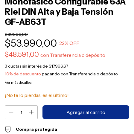
Monofásico Configurable 63A
Riel DIN Alta y Baja Tensión
GF-AB63T
$69.300,00
$53.990,00
22
% OFF
$48.591,00
con
Transferencia o depósito
3
cuotas sin interés de
$17.996,67
10% de descuento
pagando con Transferencia o depósito
Ver más detalles
¡No te lo pierdas, es el último!
Compra protegida