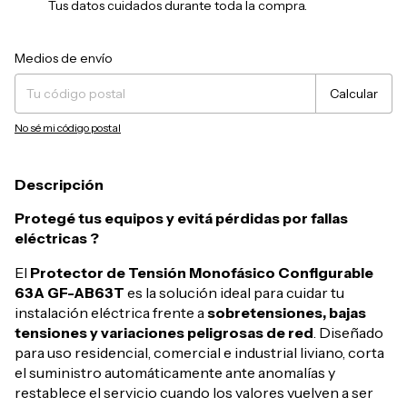
Tus datos cuidados durante toda la compra.
Entregas para el CP:
Cambiar CP
Medios de envío
Calcular
No sé mi código postal
Descripción
Protegé tus equipos y evitá pérdidas por fallas
eléctricas ?
El
Protector de Tensión Monofásico Configurable
63A GF-AB63T
es la solución ideal para cuidar tu
instalación eléctrica frente a
sobretensiones, bajas
tensiones y variaciones peligrosas de red
. Diseñado
para uso residencial, comercial e industrial liviano, corta
el suministro automáticamente ante anomalías y
restablece el servicio cuando los valores vuelven a ser