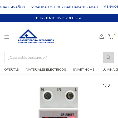
⚡ ENVÍOS 
HACE 45 AÑOS
💡 CALIDAD Y SEGURIDAD GARANTIZADAS
DESCUENTOS IMPERDIBLES 🔥
0
OFERTAS
MATERIALES ELÉCTRICOS
SMART HOME
ILUMINAC
1
/
6