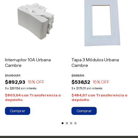
Interruptor 10A Urbana
Tapa 3 Módulos Urbana
Cambre
Cambre
$1.050,51
$633,56
$892,93
$538,52
15
% OFF
15
% OFF
3
x
$297,64
sin interés
3
x
$179,51
sin interés
$803,64
con
Transferencia o
$484,67
con
Transferencia o
depósito
depósito