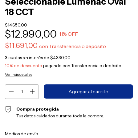
Seleccionable Lumenac Oval
18 CCT
$14.650,00
$12.990,00
11
% OFF
$11.691,00
con
Transferencia o depósito
3
cuotas sin interés de
$4.330,00
10% de descuento
pagando con Transferencia o depósito
Ver más detalles
Compra protegida
Tus datos cuidados durante toda la compra.
Entregas para el CP:
Cambiar CP
Medios de envío