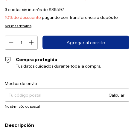
3
cuotas sin interés de
$395,97
10% de descuento
pagando con Transferencia o depósito
Ver más detalles
Compra protegida
Tus datos cuidados durante toda la compra.
Entregas para el CP:
Cambiar CP
Medios de envío
Calcular
No sé mi código postal
Descripción