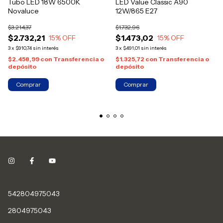
Tubo LED 18W 6500K
LED Value Classic A90
Novaluce
12W/865 E27
$3.214,37
$1.732,96
$2.732,21
$1.473,02
15
% OFF
15
% OFF
3
x
$910,74
sin interés
3
x
$491,01
sin interés
$2.458,99
con
Transferencia o
$1.325,72
con
Transferencia o
depósito
depósito
542804975043
2804975043