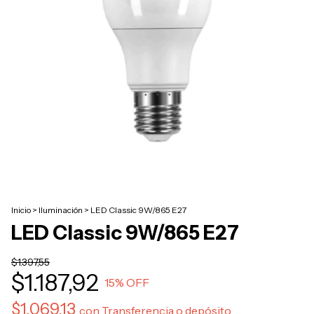
Inicio
>
Iluminación
>
LED Classic 9W/865 E27
LED Classic 9W/865 E27
$1.397,55
$1.187,92
15
% OFF
$1.069,13
con
Transferencia o depósito