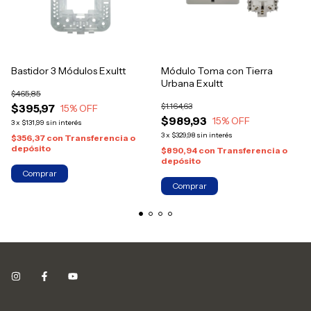
Bastidor 3 Módulos Exultt
Módulo Toma con Tierra
Urbana Exultt
$465,85
$1.164,63
$395,97
15
% OFF
$989,93
15
% OFF
3
x
$131,99
sin interés
3
x
$329,98
sin interés
$356,37
con
Transferencia o
depósito
$890,94
con
Transferencia o
depósito