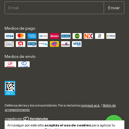
Medios de pago
Medios de envío
Defensa de las y los consumidores. Para reclamos
ingresá acá.
/
Botón de
arrepentimiento
Al navegar por este sitio
aceptás el uso de cookies
para agilizar tu
Copyright Abastecedora Patagónica - 2026. Todos los derechos reservados.