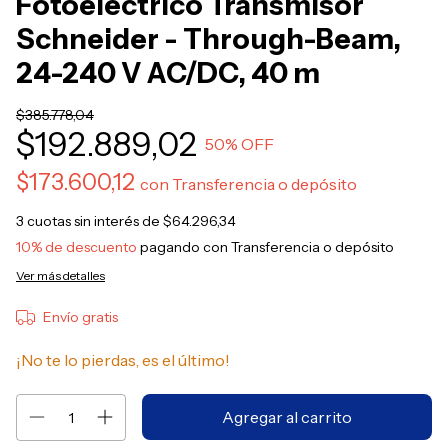
Fotoeléctrico Transmisor
Schneider - Through-Beam,
24-240 V AC/DC, 40 m
$385.778,04
$192.889,02
50
% OFF
$173.600,12
con
Transferencia o depósito
3
cuotas sin interés de
$64.296,34
10% de descuento
pagando con Transferencia o depósito
Ver más detalles
Envío gratis
¡No te lo pierdas, es el último!