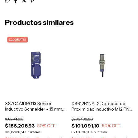
Productos similares
GRATIS
XS7C4A1DPG13 Sensor
XS612B1NAL2 Detector de
Inductivo Schneider - 15 mm,
Proximidad Inductivo M12 PNP
12-48 V DC, NO/NC
NA Schneider Electric
$372.417,85
$202.182,20
seleccionable, IP67
$186.208,93
$101.091,10
50
% OFF
50
% OFF
3
x
$62.069,64
sin interés
3
x
$33.697,03
sin interés