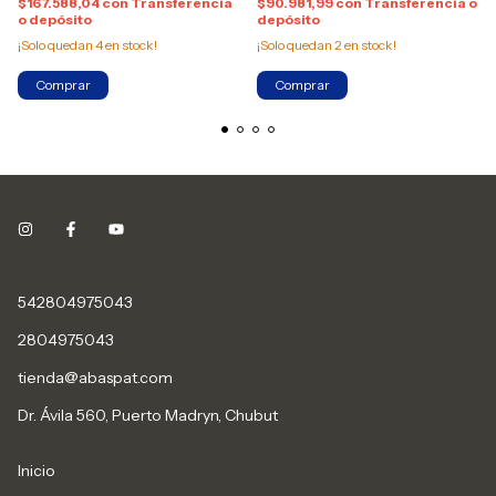
$167.588,04
con
Transferencia
$90.981,99
con
Transferencia o
o depósito
depósito
¡Solo quedan
4
en stock!
¡Solo quedan
2
en stock!
542804975043
2804975043
tienda@abaspat.com
Dr. Ávila 560, Puerto Madryn, Chubut
Inicio