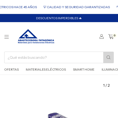
⚡ ENVÍ
COS HACE 45 AÑOS
💡 CALIDAD Y SEGURIDAD GARANTIZADAS
DESCUENTOS IMPERDIBLES 🔥
0
OFERTAS
MATERIALES ELÉCTRICOS
SMART HOME
ILUMINAC
1
/
2