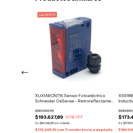
GRATIS
ctivo
XUX1ARCNT16 Sensor Fotoeléctrico
XS618B
er
Schneider OsiSense - Retroreflectante,
Induct
14 m, 24-240 V AC/DC
Electri
$387.255,78
$346.881
$193.627,89
$173.
50
% OFF
3
x
$64.542,63
sin interés
3
x
$57.813
ncia o depósito
$174.265,10
con
Transferencia o depósito
$156.09