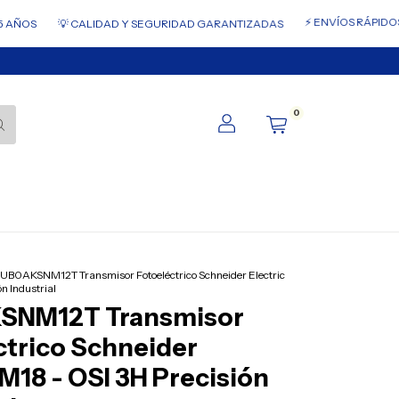
⚡ ENVÍOS RÁPIDOS A TODO
💡 CALIDAD Y SEGURIDAD GARANTIZADAS
0
UB0AKSNM12T Transmisor Fotoeléctrico Schneider Electric
n Industrial
SNM12T Transmisor
ctrico Schneider
 M18 - OSI 3H Precisión