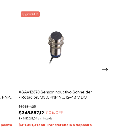
GRATIS
GRATIS
XSAV12373 Sensor Inductivo Schneider
XUX0AKSAT16 S
, PNP-
- Rotación, M30, PNP NC, 12-48 V DC
multimodo Sch
VDC)
$691.314,25
$526.060,97
$345.657,12
$263.030,48
50
% OFF
3
x
$115.219,04
sin interés
3
x
$87.676,83
sin inte
epósito
$311.091,41
con
Transferencia o depósito
$236.727,43
con