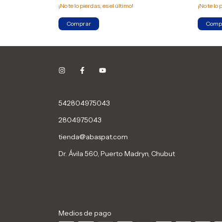
¡No te lo pierdas, es el último!
¡No te lo 
542804975043
2804975043
tienda@abaspat.com
Dr. Ávila 560, Puerto Madryn, Chubut
Medios de pago