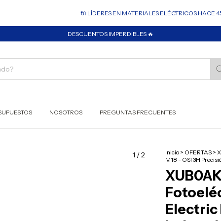
🔌 LÍDERES EN MATERIALES ELÉCTRICOS HACE 45 AÑOS
DESCUENTOS IMPERDIBLES 🔥
SUPUESTOS
NOSOTROS
PREGUNTAS FRECUENTES
Inicio
>
OFERTAS
>
X
1
/
2
M18 - OSI 3H Precisió
XUB0AK
Fotoelé
Electric