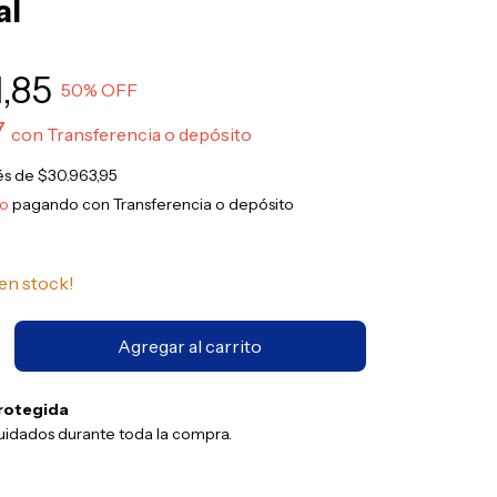
al
,85
50
% OFF
7
con
Transferencia o depósito
rés de
$30.963,95
to
pagando con Transferencia o depósito
en stock!
rotegida
uidados durante toda la compra.
Cambiar CP