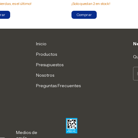
pierdas, es el último!
¡Solo quedan
2
en stock!
Inicio
Ne
Productos
Qu
Presupuestos
Nosotros
Preguntas Frecuentes
Medios de