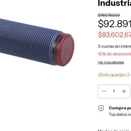
Industri
$185.783,69
$92.891
$83.602,6
3
cuotas sin inte
10% de descuen
Ver más detalles
¡Solo quedan
2
Compra p
Tus datos c
Entregas para el CP: