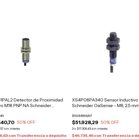
1PAL2 Detector de Proximidad
XS4P08PA340 Sensor Inductivo
ivo M18 PNP NA Schneider
Schneider OsiSense - M8, 2,5 mm
c
NO, 12-24 VDC, IP67
,41
$103.856,57
440,70
$51.928,29
50
% OFF
50
% OFF
,57
sin interés
3
x
$17.309,43
sin interés
6,63
con
Transferencia o depósito
$46.735,46
con
Transferencia o d