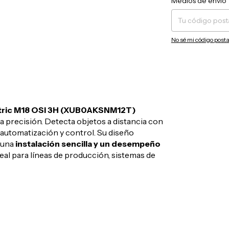
Medios de envío
No sé mi código posta
ctric M18 OSI 3H (XUB0AKSNM12T)
ta precisión. Detecta objetos a distancia con
 automatización y control. Su diseño
 una
instalación sencilla y un desempeño
eal para líneas de producción, sistemas de