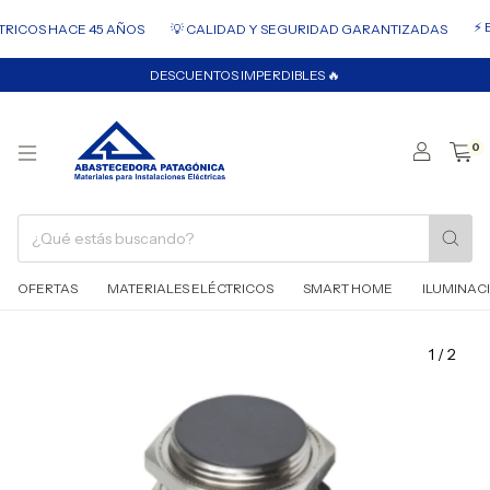
⚡ E
RICOS HACE 45 AÑOS
💡 CALIDAD Y SEGURIDAD GARANTIZADAS
DESCUENTOS IMPERDIBLES 🔥
0
OFERTAS
MATERIALES ELÉCTRICOS
SMART HOME
ILUMINAC
1
/
2