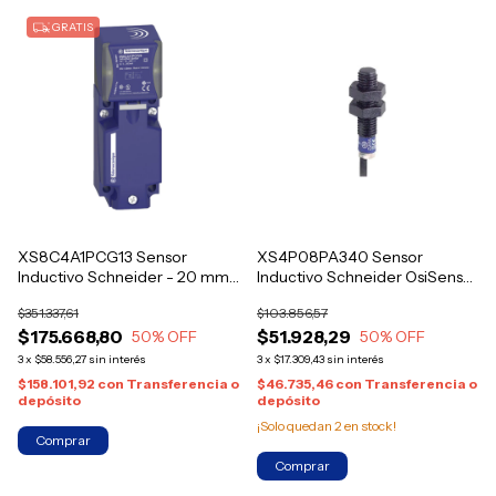
GRATIS
XS8C4A1PCG13 Sensor
XS4P08PA340 Sensor
Inductivo Schneider - 20 mm,
Inductivo Schneider OsiSense
PNP NO/NC, 12-48 V DC,
- M8, 2,5 mm, PNP-NO, 12-24
$351.337,61
$103.856,57
IP67/IP69K
VDC, IP67
$175.668,80
$51.928,29
50
% OFF
50
% OFF
3
x
$58.556,27
sin interés
3
x
$17.309,43
sin interés
$158.101,92
con
Transferencia o
$46.735,46
con
Transferencia o
depósito
depósito
¡Solo quedan
2
en stock!