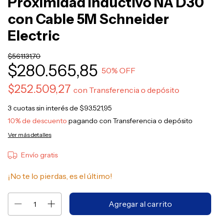
Proximidad Inductivo NA D30
con Cable 5M Schneider
Electric
$561.131,70
$280.565,85
50
% OFF
$252.509,27
con
Transferencia o depósito
3
cuotas sin interés de
$93.521,95
10% de descuento
pagando con Transferencia o depósito
Ver más detalles
Envío gratis
¡No te lo pierdas, es el último!