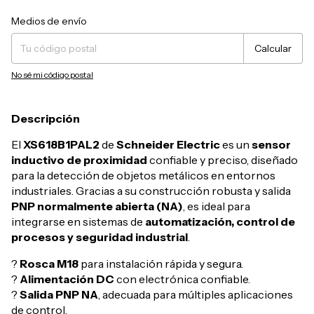
Entregas para el CP:
Cambiar CP
Medios de envío
Calcular
No sé mi código postal
Descripción
El
XS618B1PAL2
de
Schneider Electric
es un
sensor
inductivo de proximidad
confiable y preciso, diseñado
para la detección de objetos metálicos en entornos
industriales. Gracias a su construcción robusta y salida
PNP normalmente abierta (NA)
, es ideal para
integrarse en sistemas de
automatización, control de
procesos y seguridad industrial
.
?
Rosca M18
para instalación rápida y segura.
?
Alimentación DC
con electrónica confiable.
?
Salida PNP NA
, adecuada para múltiples aplicaciones
de control.