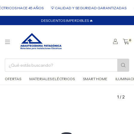
⚡ ENV
ICOS HACE 45 AÑOS
💡 CALIDAD Y SEGURIDAD GARANTIZADAS
DESCUENTOS IMPERDIBLES 🔥
0
OFERTAS
MATERIALES ELÉCTRICOS
SMART HOME
ILUMINAC
1
/
2