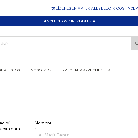
🔌 LÍDERES EN MATERIALES ELÉCTRICOS HACE 45
DESCUENTOS IMPERDIBLES 🔥
SUPUESTOS
NOSOTROS
PREGUNTAS FRECUENTES
ecibí
Nombre
uesta para