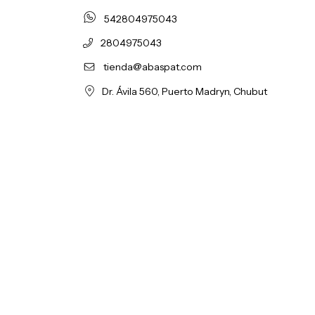
542804975043
2804975043
tienda@abaspat.com
Dr. Ávila 560, Puerto Madryn, Chubut