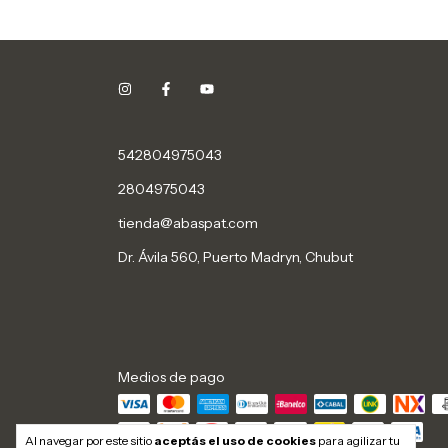
542804975043
2804975043
tienda@abaspat.com
Dr. Ávila 560, Puerto Madryn, Chubut
Medios de pago
Al navegar por este sitio
aceptás el uso de cookies
para agilizar tu