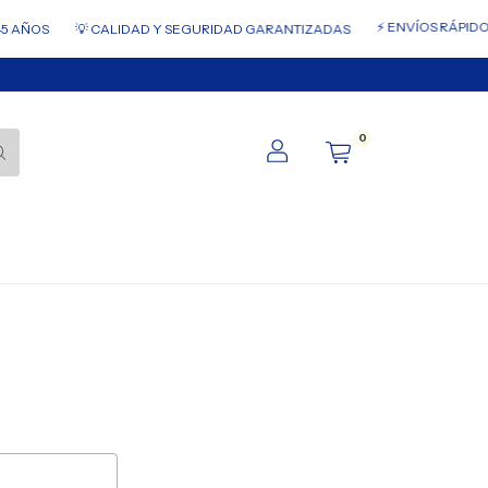
⚡ ENVÍOS RÁPIDOS 
 AÑOS
💡 CALIDAD Y SEGURIDAD GARANTIZADAS
0